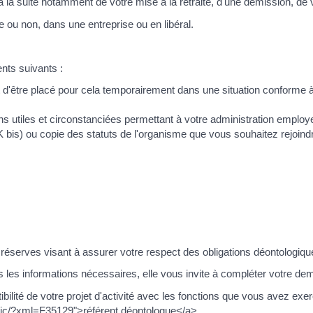
 la suite notamment de votre mise à la retraite, d'une démission, de v
e ou non, dans une entreprise ou en libéral.
nts suivants :
et d'être placé pour cela temporairement dans une situation conforme 
ons utiles et circonstanciées permettant à votre administration empl
 bis) ou copie des statuts de l'organisme que vous souhaitez rejoindr
réserves visant à assurer votre respect des obligations déontologiqu
s les informations nécessaires, elle vous invite à compléter votre 
bilité de votre projet d'activité avec les fonctions que vous avez exe
blic/?xml=F35129">référent déontologue</a>.