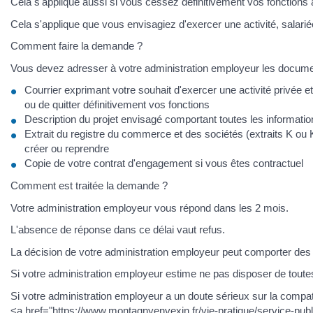
Cela s'applique aussi si vous cessez définitivement vos fonctions à
Cela s'applique que vous envisagiez d'exercer une activité, salarié
Comment faire la demande ?
Vous devez adresser à votre administration employeur les docume
Courrier exprimant votre souhait d'exercer une activité privée 
ou de quitter définitivement vos fonctions
Description du projet envisagé comportant toutes les informati
Extrait du registre du commerce et des sociétés (extraits K ou K
créer ou reprendre
Copie de votre contrat d'engagement si vous êtes contractuel
Comment est traitée la demande ?
Votre administration employeur vous répond dans les 2 mois.
L'absence de réponse dans ce délai vaut refus.
La décision de votre administration employeur peut comporter des 
Si votre administration employeur estime ne pas disposer de toute
Si votre administration employeur a un doute sérieux sur la compati
<a href="https://www.montagnyenvexin.fr/vie-pratique/service-pu