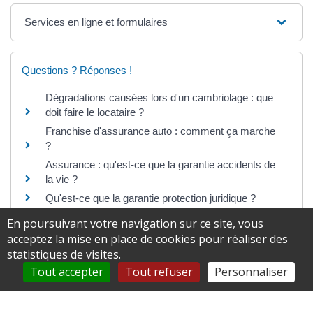
Services en ligne et formulaires
Questions ? Réponses !
Dégradations causées lors d'un cambriolage : que
doit faire le locataire ?
Franchise d'assurance auto : comment ça marche
?
Assurance : qu'est-ce que la garantie accidents de
la vie ?
Qu'est-ce que la garantie protection juridique ?
Comment se déroule l'expertise ?
En poursuivant votre navigation sur ce site, vous
acceptez la mise en place de cookies pour réaliser des
statistiques de visites.
Pour en savoir plus
Tout accepter
Tout refuser
Personnaliser
L'assurance multirisques habitation
Institut national de la consommation (INC)