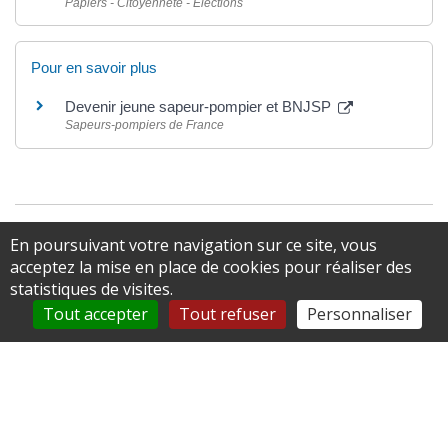
Papiers - Citoyenneté - Élections
Pour en savoir plus
Devenir jeune sapeur-pompier et BNJSP
Sapeurs-pompiers de France
©
Direction de l'information légale et administrative
En poursuivant votre navigation sur ce site, vous
comarquage developpé par
baseo.io
acceptez la mise en place de cookies pour réaliser des
statistiques de visites.
Tout accepter
Tout refuser
Personnaliser
Abonnez-vous à notre newsletter
* Champs obligatoires