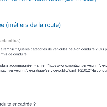
>
e (métiers de la route)
remier ministre)
ns à remplir ? Quelles catégories de véhicules peut-on conduire ? Qu
rmis de conduire.
onduite accompagnée : <a href="https://www.montagnyenvexin.fr/vie-pr
ntagnyenvexin.fr/vie-pratique/service-public/?xml=F21012">la condui
onduite encadrée ?