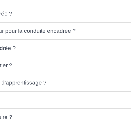
rée ?
ur pour la conduite encadrée ?
adrée ?
ier ?
 d'apprentissage ?
ire ?